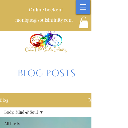
Online boeken!
monique@soulsinfinity.com
Blog posts
Blog
Body, Mind & Soul
All Posts