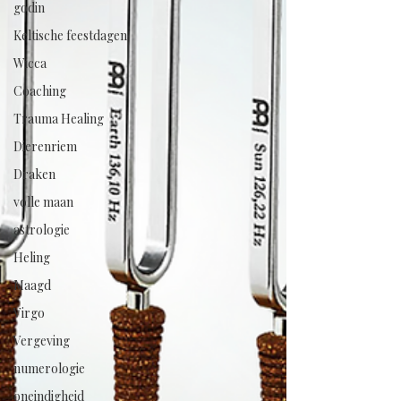
godin
Keltische feestdagen
Wicca
Coaching
Trauma Healing
Dierenriem
Draken
volle maan
astrologie
Heling
Maagd
Virgo
Vergeving
numerologie
oneindigheid