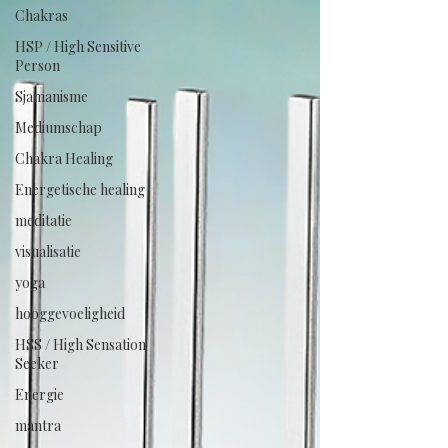
Chakras
HSP / High Sensitive
Person
Sjamanisme
Mediumschap
Chakra Healing
Energetische healing
meditatie
visualisatie
yoga
hooggevoeligheid
HSS / High Sensation
Seeker
Energie
mantra