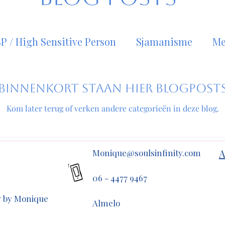
P / High Sensitive Person
Sjamanisme
Me
rgetische healing
meditatie
visualisatie
Binnenkort staan hier blogpost
Kom later terug of verken andere categorieën in deze blog.
SS / High Sensation Seeker
Energie
mant
A
Monique@soulsinfinity.com
Wicca
Coaching
Trauma Healing
Di
06 - 4477 9467
ty by Monique
ie
Heling
Maagd
Virgo
Vergeving
Almelo