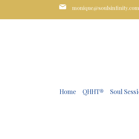
monique@soulsinfinity.co
Home
QHHT®
Soul Sessi