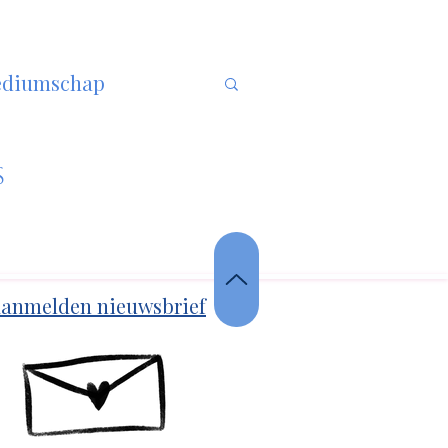
diumschap
yoga
s
ra
godin
anmelden nieuwsbrief
erenriem
Draken
numerologie