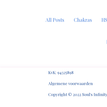
All Posts
Chakras
HS
Chakra Healing
Ene
hooggevoeligheid
H
​​KvK: 94325898
Keltische feestdagen
Algemene voorwaarden​
Copyright © 2022 Soul's Infini
volle maan
astrolog