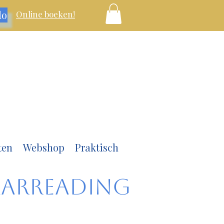
lo
Online boeken!
ten
Webshop
Praktisch
aarreading