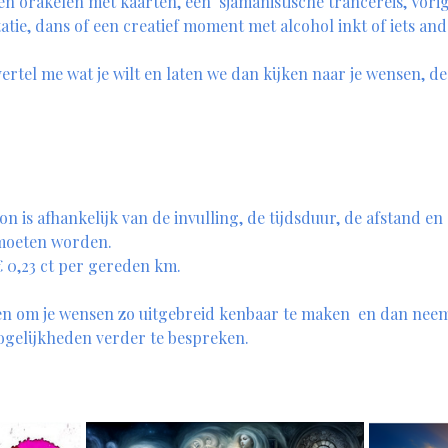
n orakelen met kaarten, een  sjamanistische trancereis, Vorig
tie, dans of een creatief moment met alcohol inkt of iets and
ertel me wat je wilt en laten we dan kijken naar je wensen, d
n is afhankelijk van de invulling, de tijdsduur, de afstand en
 moeten worden.
 0,23 ct per gereden km. 
 om je wensen zo uitgebreid kenbaar te maken  en dan neem 
ogelijkheden verder te bespreken. 