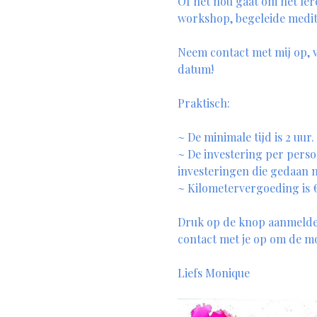
Of het nou gaat om het lere
workshop, begeleide medita
Neem contact met mij op, v
datum! 
Praktisch:
~ De minimale tijd is 2 uur. 
~ De investering per persoo
investeringen die gedaan
~ Kilometervergoeding is €
Druk op de knop aanmelden
contact met je op om de m
Liefs Monique