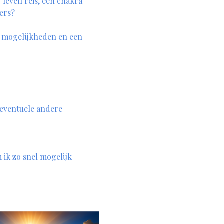
 leven reis, een chakra 
ers? 
e mogelijkheden en een 
 eventuele andere 
ik zo snel mogelijk 