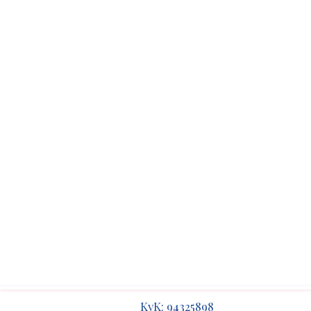
​​KvK: 94325898