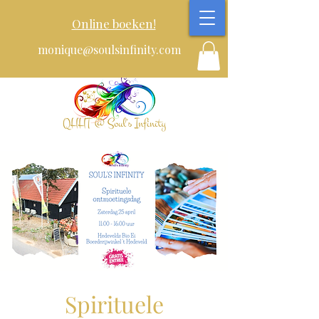
Online boeken!
monique@soulsinfinity.com
Spirituele