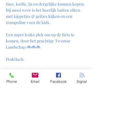
thee, koffie, ijs en dergelijke kunnen kopen. 
Bij mooi weer is het heerlijk buiten zitten 
met kippetjes & geitjes kijken en een 
trampoline voor de kids. 
Een super leuke plek om op de fiets te 
komen, door het prachtige Twentse 
Landschap 🚲🚲🚲
Praktisch:
📍 'Hedevelds Bio Ei 
     Lodiek Landen 2 
Phone
Email
Facebook
Signal
    7626 NA in Hertme
⏱️ 11:00 - 16:00 uur
🎟️ Entree = gratis
Zodra er informatie is wie er als medium, 
reading, healer of verkoper van spirituele 