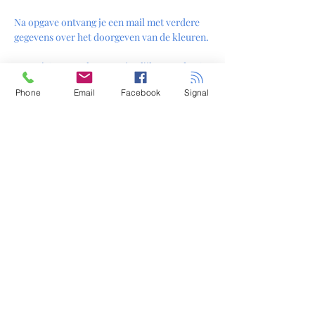
Na opgave ontvang je een mail met verdere 
gegevens over het doorgeven van de kleuren.
Let op! Opgeven kan tot uiterlijk maandag 8 
december ivm de inkoop van materialen!!!! 
Phone
Email
Facebook
Signal
Ik kijk er nu al naar uit! 
Gezelliggggg! 😇 🧚
Tickets
Verkoop geëindigd op
Soort ticket
Ticket Engelenvleugels
Prijs
€ 55,00