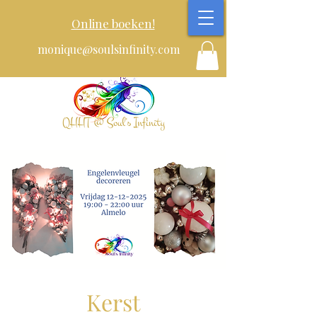
Online boeken!
monique@soulsinfinity.com
Kerst