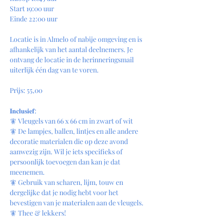
Start 19:00 uur
Einde 22:00 uur 
Locatie is in Almelo of nabije omgeving en is 
afhankelijk van het aantal deelnemers. Je 
ontvang de locatie in de herinneringsmail 
uiterlijk één dag van te voren. 
Prijs: 55,00 
𝐈𝐧𝐜𝐥𝐮𝐬𝐢𝐞𝐟: 
🧚 Vleugels van 66 x 66 cm in zwart of wit
🧚 De lampjes, ballen, lintjes en alle andere 
decoratie materialen die op deze avond 
aanwezig zijn. Wil je iets specifieks of 
persoonlijk toevoegen dan kan je dat 
meenemen. 
🧚 Gebruik van scharen, lijm, touw en 
dergelijke dat je nodig hebt voor het 
bevestigen van je materialen aan de vleugels. 
🧚 Thee & lekkers!  