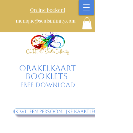
Online boeken!
monique@soulsinfinity.com
Orakelkaart
booklets
Free Download
Ik wil een persoonlijke kaartlegging!