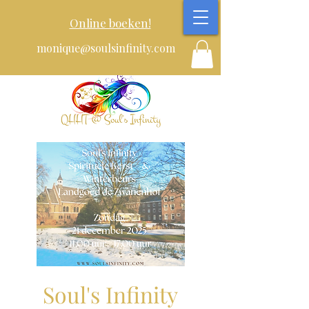
Online boeken!
monique@soulsinfinity.com
Soul's Infinity