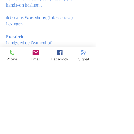
hands-on healing...
❄️ 𝔾𝕣𝕒𝕥𝕚𝕤 Workshops, (Interactieve) 
Lezingen
𝐏𝐫𝐚𝐤𝐭𝐢𝐬𝐜𝐡
Landgoed de Zwanenhof
Retraitehuisweg 6
7625 SL Zenderen
Phone
Email
Facebook
Signal
𝐓𝐢𝐣𝐝
11:00 uur - 17:00 uur
𝐄𝐧𝐭𝐫𝐞𝐞
€ 5,00 (Gepast contant aan de deur of online 
via Hipsy)
Gratis tot 16 jaar
Gratis Parkeren
💶Neem vooral contant geld mee, die 
iedereen maakt gebruik van digitale betaling 