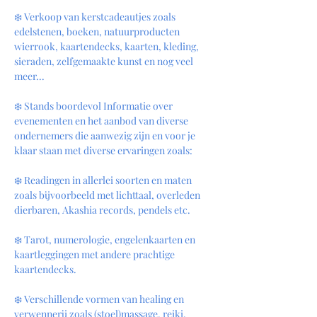
❄️ Verkoop van kerstcadeautjes zoals 
edelstenen, boeken, natuurproducten 
wierrook, kaartendecks, kaarten, kleding, 
sieraden, zelfgemaakte kunst en nog veel 
meer...
❄️ Stands boordevol Informatie over 
evenementen en het aanbod van diverse 
ondernemers die aanwezig zijn en voor je  
klaar staan met diverse ervaringen zoals:
❄️ Readingen in allerlei soorten en maten 
zoals bijvoorbeeld met lichttaal, overleden 
dierbaren, Akashia records, pendels etc.
❄️ Tarot, numerologie, engelenkaarten en 
kaartleggingen met andere prachtige 
kaartendecks.
❄️ Verschillende vormen van healing en 
verwennerij zoals (stoel)massage, reiki, 