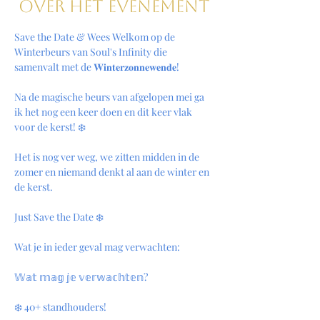
Over het evenement
Save the Date & Wees Welkom op de 
Winterbeurs van Soul's Infinity die 
samenvalt met de 𝐖𝐢𝐧𝐭𝐞𝐫𝐳𝐨𝐧𝐧𝐞𝐰𝐞𝐧𝐝𝐞!
Na de magische beurs van afgelopen mei ga 
ik het nog een keer doen en dit keer vlak 
voor de kerst! ❄️
Het is nog ver weg, we zitten midden in de 
zomer en niemand denkt al aan de winter en 
de kerst. 
Just Save the Date ❄️
Wat je in ieder geval mag verwachten: 
𝕎𝕒𝕥 𝕞𝕒𝕘 𝕛𝕖 𝕧𝕖𝕣𝕨𝕒𝕔𝕙𝕥𝕖𝕟?
❄️ 40+ standhouders!