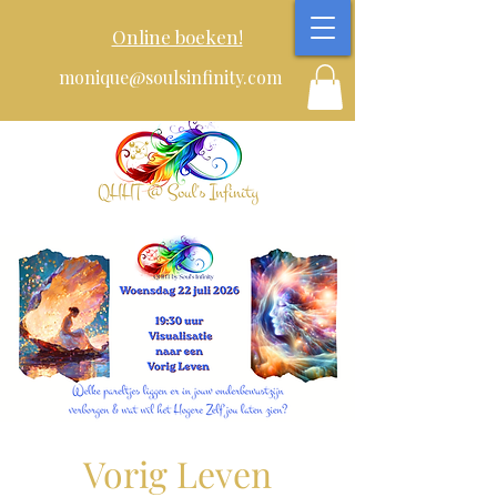
Online boeken!
monique@soulsinfinity.com
Vorig Leven