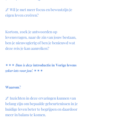
🌌 Wil je met meer focus en bewustzijn je 
eigen leven creëren?
Kortom, zoek je antwoorden op 
levensvragen, naar de zin van jouw bestaan, 
ben je nieuwsgierig of ben je benieuwd wat 
deze reis je kan aanreiken?
✴︎✴︎✴︎ 𝑫𝒂𝒏 𝒊𝒔 𝒅𝒆𝒛𝒆 𝐢𝐧𝐭𝐫𝐨𝐝𝐮𝐜𝐭𝐢𝐞 𝐢𝐧 𝐕𝐨𝐫𝐢𝐠𝐞 𝐥𝐞𝐯𝐞𝐧𝐬 
𝒛𝒆𝒌𝒆𝒓 𝒊𝒆𝒕𝒔 𝒗𝒐𝒐𝒓 𝒋𝒐𝒖! ✴︎✴︎✴︎
𝐖𝐚𝐚𝐫𝐨𝐦?
🌌 Inzichten in deze ervaringen kunnen van 
belang zijn om bepaalde gebeurtenissen in je 
huidige leven beter te begrijpen en daardoor 
meer in balans te komen.