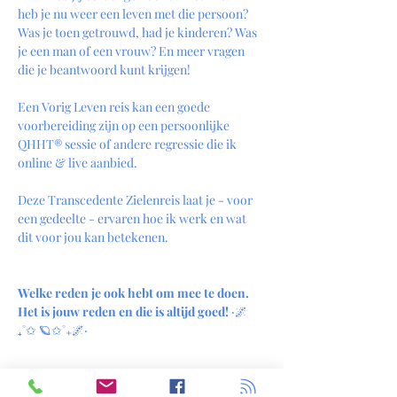
heb je nu weer een leven met die persoon? 
Was je toen getrouwd, had je kinderen? Was 
je een man of een vrouw? En meer vragen 
die je beantwoord kunt krijgen!
Een Vorig Leven reis kan een goede 
voorbereiding zijn op een persoonlijke 
QHHT® sessie of andere regressie die ik 
online & live aanbied.
Deze Transcedente Zielenreis laat je - voor 
een gedeelte - ervaren hoe ik werk en wat 
dit voor jou kan betekenen.
Welke reden je ook hebt om mee te doen. 
Het is jouw reden en die is altijd goed! ‎
‧🌌
₊˚✩ 🪐✩˚₊🌌‧
De sessie is volkomen veilig, comfortabel, 