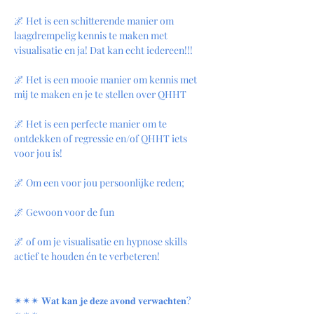
🌌 Het is een schitterende manier om 
laagdrempelig kennis te maken met 
visualisatie en ja! Dat kan echt iedereen!!!
🌌 Het is een mooie manier om kennis met 
mij te maken en je te stellen over QHHT
🌌 Het is een perfecte manier om te 
ontdekken of regressie en/of QHHT iets 
voor jou is!
🌌 Om een voor jou persoonlijke reden;
🌌 Gewoon voor de fun
🌌 of om je visualisatie en hypnose skills 
actief te houden én te verbeteren!
✴︎✴︎✴︎ 𝐖𝐚𝐭 𝐤𝐚𝐧 𝐣𝐞 𝐝𝐞𝐳𝐞 𝐚𝐯𝐨𝐧𝐝 𝐯𝐞𝐫𝐰𝐚𝐜𝐡𝐭𝐞𝐧? 