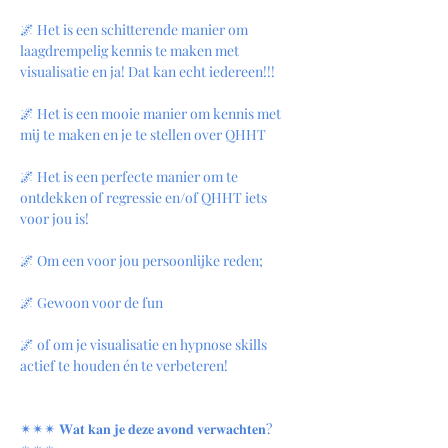
🌌 Het is een schitterende manier om 
laagdrempelig kennis te maken met 
visualisatie en ja! Dat kan echt iedereen!!!
🌌 Het is een mooie manier om kennis met 
mij te maken en je te stellen over QHHT
🌌 Het is een perfecte manier om te 
ontdekken of regressie en/of QHHT iets 
voor jou is!
🌌 Om een voor jou persoonlijke reden;
🌌 Gewoon voor de fun
🌌 of om je visualisatie en hypnose skills 
actief te houden én te verbeteren!
✴︎✴︎✴︎ 𝐖𝐚𝐭 𝐤𝐚𝐧 𝐣𝐞 𝐝𝐞𝐳𝐞 𝐚𝐯𝐨𝐧𝐝 𝐯𝐞𝐫𝐰𝐚𝐜𝐡𝐭𝐞𝐧? 