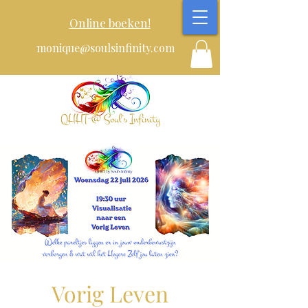
Online boeken!
monique@soulsinfinity.com
Vorig Leven