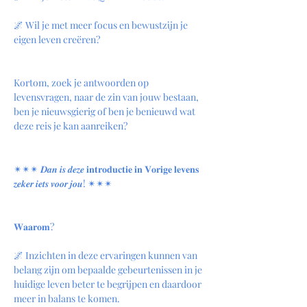
🌌 Wil je met meer focus en bewustzijn je 
eigen leven creëren?
Kortom, zoek je antwoorden op 
levensvragen, naar de zin van jouw bestaan, 
ben je nieuwsgierig of ben je benieuwd wat 
deze reis je kan aanreiken?
✴︎✴︎✴︎ 𝑫𝒂𝒏 𝒊𝒔 𝒅𝒆𝒛𝒆 𝐢𝐧𝐭𝐫𝐨𝐝𝐮𝐜𝐭𝐢𝐞 𝐢𝐧 𝐕𝐨𝐫𝐢𝐠𝐞 𝐥𝐞𝐯𝐞𝐧𝐬 
𝒛𝒆𝒌𝒆𝒓 𝒊𝒆𝒕𝒔 𝒗𝒐𝒐𝒓 𝒋𝒐𝒖! ✴︎✴︎✴︎
𝐖𝐚𝐚𝐫𝐨𝐦?
🌌 Inzichten in deze ervaringen kunnen van 
belang zijn om bepaalde gebeurtenissen in je 
huidige leven beter te begrijpen en daardoor 
meer in balans te komen.