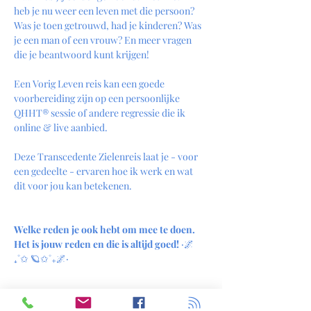
heb je nu weer een leven met die persoon? 
Was je toen getrouwd, had je kinderen? Was 
je een man of een vrouw? En meer vragen 
die je beantwoord kunt krijgen!
Een Vorig Leven reis kan een goede 
voorbereiding zijn op een persoonlijke 
QHHT® sessie of andere regressie die ik 
online & live aanbied.
Deze Transcedente Zielenreis laat je - voor 
een gedeelte - ervaren hoe ik werk en wat 
dit voor jou kan betekenen.
Welke reden je ook hebt om mee te doen. 
Het is jouw reden en die is altijd goed! ‎
‧🌌
₊˚✩ 🪐✩˚₊🌌‧
De sessie is volkomen veilig, comfortabel, 